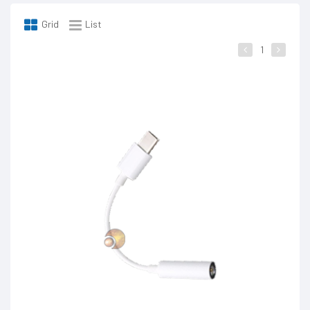
Grid
List
1