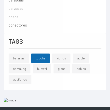
caratulas
carcazas
cases
conectores
TAGS
baterias
touchs
vidrios
apple
samsung
huawei
glass
cables
audifonos