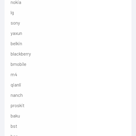
nokia
lg
sony
yaxun
belkin
blackberry
bmobile
m4
qianli
nanch
proskit
baku
bst