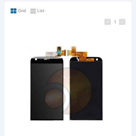
Grid
List
1