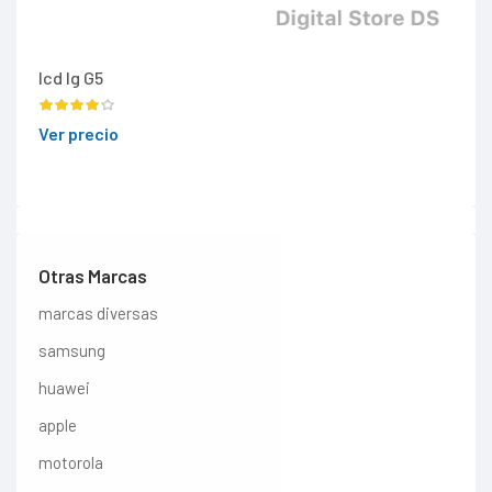
lcd lg G5
Ver precio
Otras Marcas
marcas diversas
samsung
huawei
apple
motorola