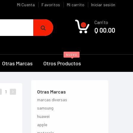
Mi Cuenta
Favoritos
Mi carrito
Iniciar sesión
Carrito
0
Q 00.00
NUEVO
Otras Marcas
Otros Productos
Otras Marcas
1
marcas diversas
samsung
huawei
apple
motorola