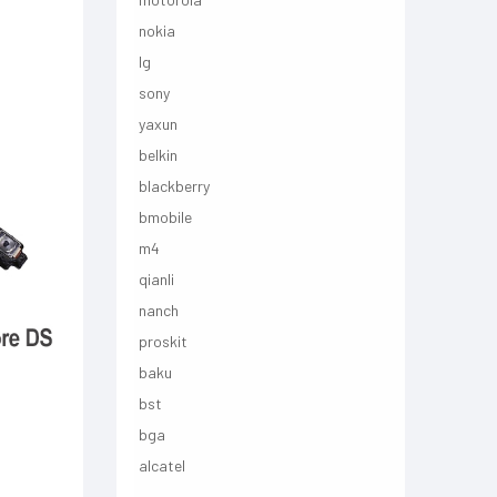
nokia
lg
sony
yaxun
belkin
blackberry
bmobile
m4
qianli
nanch
proskit
baku
bst
bga
alcatel