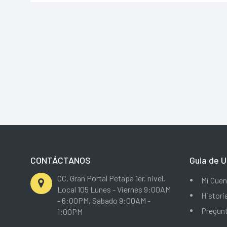
CONTÁCTANOS
Guia de U
CC. Gran Portal Petapa 1er. nivel,
Mi Cuen
Local 105 Lunes - Viernes 9:00AM
Histori
- 6:00PM, Sabado 9:00AM -
Pregun
1:00PM