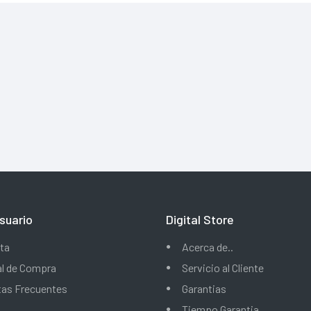
suario
Digital Store
ta
Acerca de..
al de Compra
Servicio al Cliente
tas Frecuentes
Garantias
Tiempo Garantia