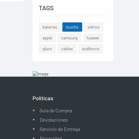
TAGS
baterias
touchs
vidrios
apple
samsung
huawei
glass
cables
audifonos
Politicas
Guia de Compra
Devoluciones
Servicio de Entrega
Privacidad