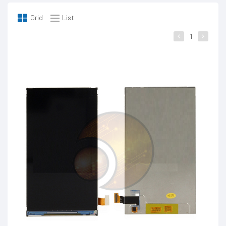
Grid
List
1