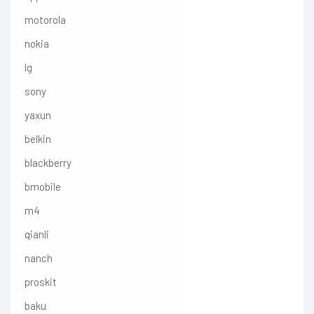
motorola
nokia
lg
sony
yaxun
belkin
blackberry
bmobile
m4
qianli
nanch
proskit
baku