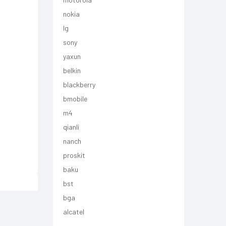
nokia
lg
sony
yaxun
belkin
blackberry
bmobile
m4
qianli
nanch
proskit
baku
bst
bga
alcatel