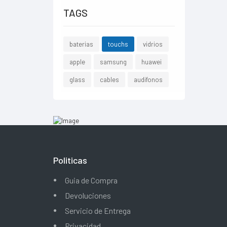
TAGS
baterias
touchs
vidrios
apple
samsung
huawei
glass
cables
audifonos
Politicas
Guia de Compra
Devoluciones
Servicio de Entrega
Privacidad