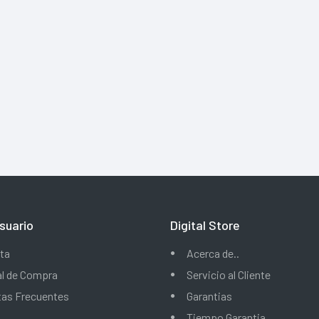
suario
Digital Store
ta
Acerca de..
al de Compra
Servicio al Cliente
tas Frecuentes
Garantias
Tiempo Garantia