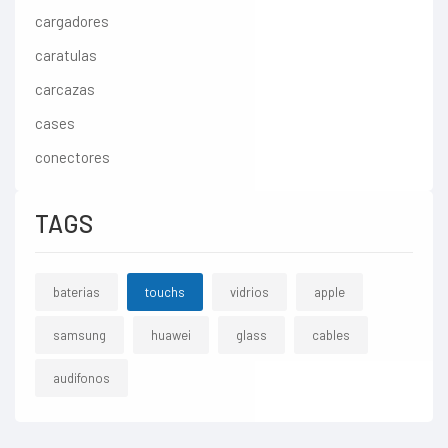
cargadores
caratulas
carcazas
cases
conectores
TAGS
baterias
touchs
vidrios
apple
samsung
huawei
glass
cables
audifonos