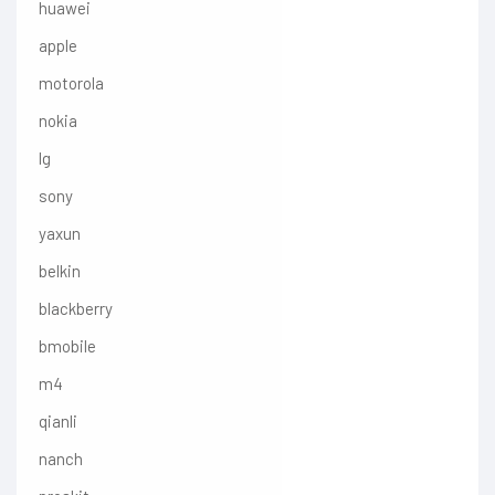
huawei
apple
motorola
nokia
lg
sony
yaxun
belkin
blackberry
bmobile
m4
qianli
nanch