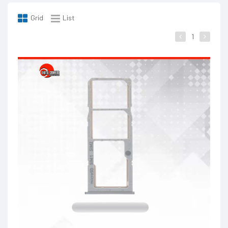
Grid
List
1