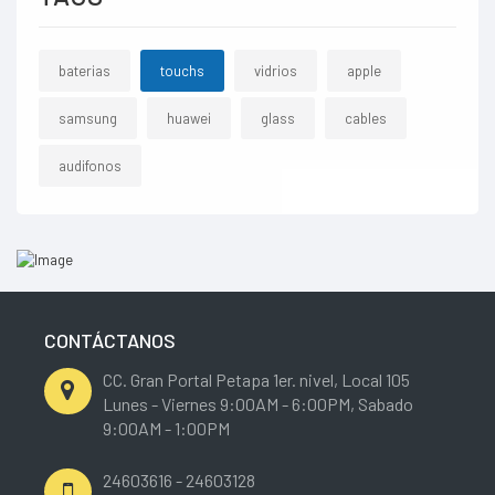
baterias
touchs
vidrios
apple
samsung
huawei
glass
cables
audifonos
CONTÁCTANOS
CC. Gran Portal Petapa 1er. nivel, Local 105
Lunes - Viernes 9:00AM - 6:00PM, Sabado
9:00AM - 1:00PM
24603616 - 24603128