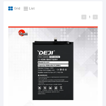
Grid
List
1