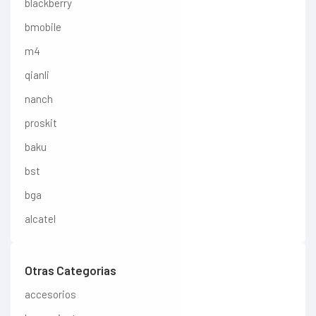
blackberry
bmobile
m4
qianli
nanch
proskit
baku
bst
bga
alcatel
Otras Categorias
accesorios