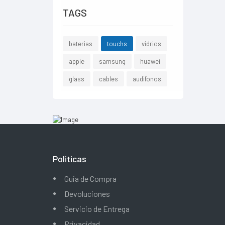
TAGS
baterias
touchs
vidrios
apple
samsung
huawei
glass
cables
audifonos
Politicas
Guia de Compra
Devoluciones
Servicio de Entrega
Privacidad