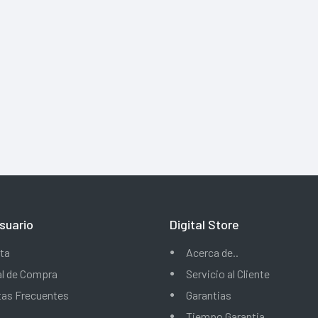
suario
Digital Store
ta
Acerca de..
al de Compra
Servicio al Cliente
tas Frecuentes
Garantias
Tiempo Garantia