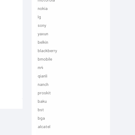
nokia
lg
sony
yaxun
belkin
blackberry
bmobile
m4
qianli
nanch
proskit
baku
bst
bga
alcatel