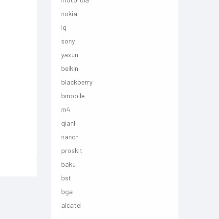
nokia
lg
sony
yaxun
belkin
blackberry
bmobile
m4
qianli
nanch
proskit
baku
bst
bga
alcatel