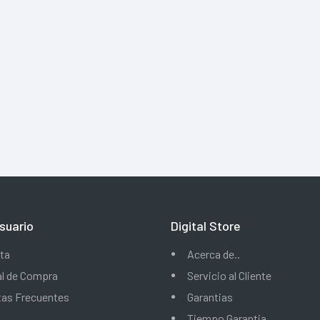
suario
Digital Store
ta
Acerca de..
al de Compra
Servicio al Cliente
tas Frecuentes
Garantias
Tiempo Garantia