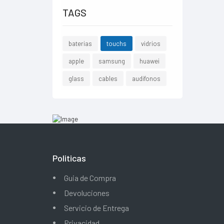
TAGS
baterias
touchs
vidrios
apple
samsung
huawei
glass
cables
audifonos
Politicas
Guia de Compra
Devoluciones
Servicio de Entrega
Privacidad