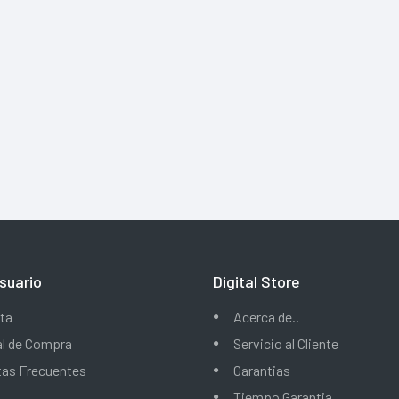
suario
Digital Store
ta
Acerca de..
al de Compra
Servicio al Cliente
tas Frecuentes
Garantias
Tiempo Garantia