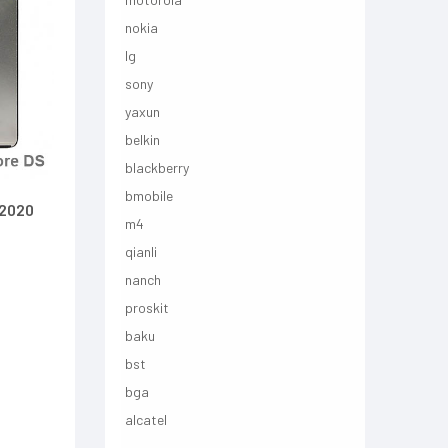
nokia
lg
sony
yaxun
belkin
blackberry
bmobile
 2020
m4
qianli
nanch
proskit
baku
bst
bga
alcatel