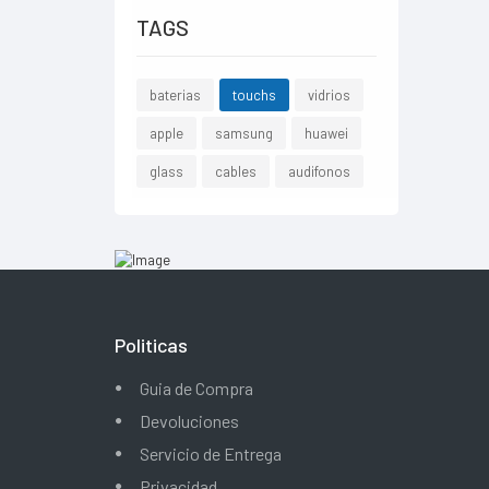
TAGS
baterias
touchs
vidrios
apple
samsung
huawei
glass
cables
audifonos
Politicas
Guia de Compra
Devoluciones
Servicio de Entrega
Privacidad