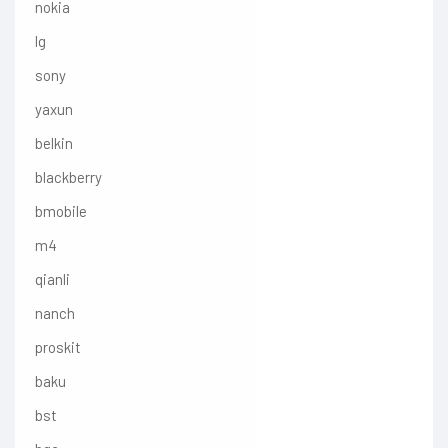
nokia
lg
sony
yaxun
belkin
blackberry
bmobile
m4
qianli
nanch
proskit
baku
bst