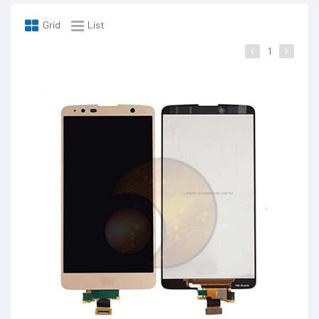
Grid
List
1