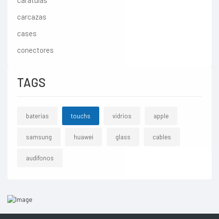
caratulas
carcazas
cases
conectores
TAGS
baterias
touchs
vidrios
apple
samsung
huawei
glass
cables
audifonos