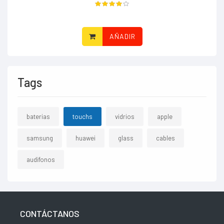
AÑADIR
Tags
baterias
touchs
vidrios
apple
samsung
huawei
glass
cables
audifonos
CONTÁCTANOS