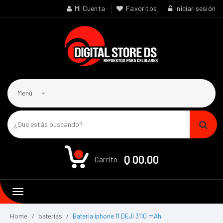
Mi Cuenta
Favoritos
Iniciar sesión
Menú
0
Q 00.00
Carrito
Toggle
navigation
Home
baterias
Bateria iphone 11 DEJI 3110 mAh