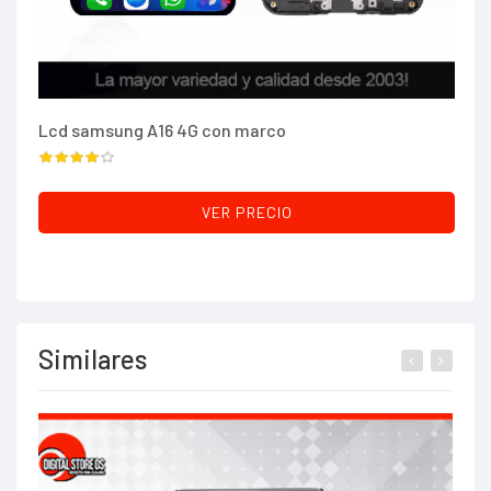
Lcd samsung A16 4G con marco
To
VER PRECIO
Similares