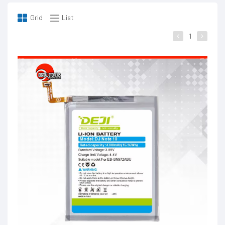
Grid
List
1