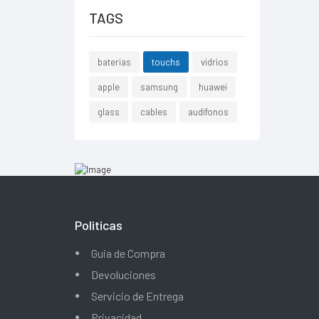
TAGS
baterias
touchs
vidrios
apple
samsung
huawei
glass
cables
audifonos
Politicas
Guia de Compra
Devoluciones
Servicio de Entrega
Privacidad