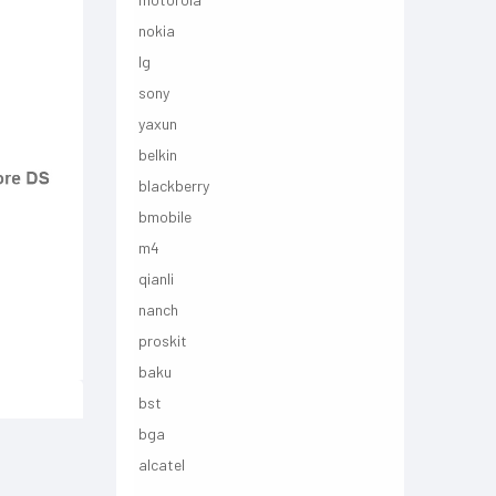
nokia
lg
sony
yaxun
belkin
blackberry
bmobile
m4
qianli
nanch
proskit
baku
bst
bga
alcatel