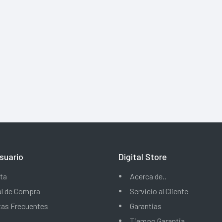
suario
Digital Store
ta
Acerca de..
al de Compra
Servicio al Cliente
tas Frecuentes
Garantias
Tiempo Garantia