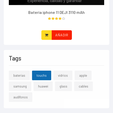
Bateria iphone 11 DEJI 3110 mAh
AÑADIR
Tags
baterias
touchs
vidrios
apple
samsung
huawei
glass
cables
audifonos