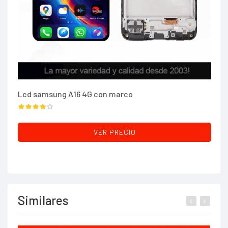
Lcd samsung A16 4G con marco
To
VER PRECIO
Similares