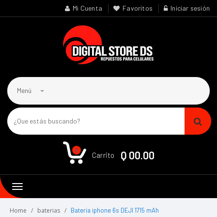
Mi Cuenta
Favoritos
Iniciar sesión
Menú
0
Q 00.00
Carrito
Toggle
navigation
Home
baterias
Bateria iphone 6s DEJI 1715 mAh