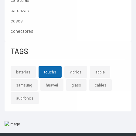
caratulas
carcazas
cases
conectores
TAGS
baterias
touchs
vidrios
apple
samsung
huawei
glass
cables
audifonos