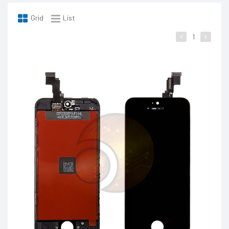
Grid
List
1