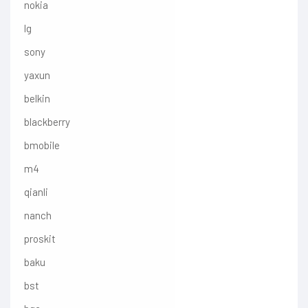
nokia
lg
sony
yaxun
belkin
blackberry
bmobile
m4
qianli
nanch
proskit
baku
bst